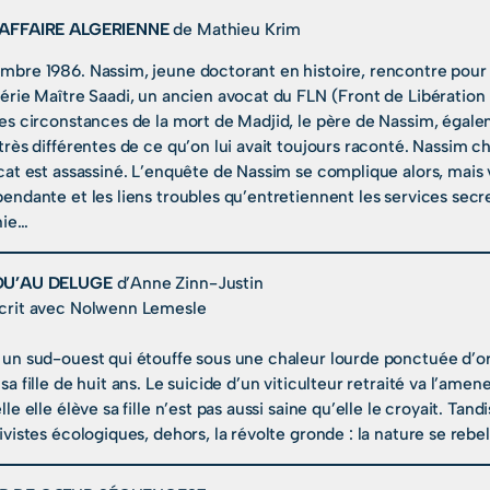
AFFAIRE ALGERIENNE
de Mathieu Krim
bre 1986. Nassim, jeune doctorant en histoire, rencontre pour l
érie Maître Saadi, un ancien avocat du FLN (Front de Libération 
les circonstances de la mort de Madjid, le père de Nassim, égal
très différentes de ce qu’on lui avait toujours raconté. Nassim ch
cat est assassiné. L’enquête de Nassim se complique alors, mais 
endante et les liens troubles qu’entretiennent les services sec
nie…
QU’AU DELUGE
d’Anne Zinn-Justin
crit avec Nolwenn Lemesle
un sud-ouest qui étouffe sous une chaleur lourde ponctuée d’ora
sa fille de huit ans. Le suicide d’un viticulteur retraité va l’ame
lle elle élève sa fille n’est pas aussi saine qu’elle le croyait. Ta
ivistes écologiques, dehors, la révolte gronde : la nature se rebel