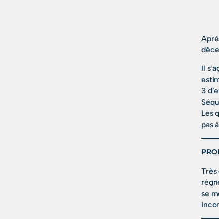
Aprè
déce
Il s’
estim
3 d’e
Séqu
Les q
pas à
PRO
Très 
régne
se me
incon