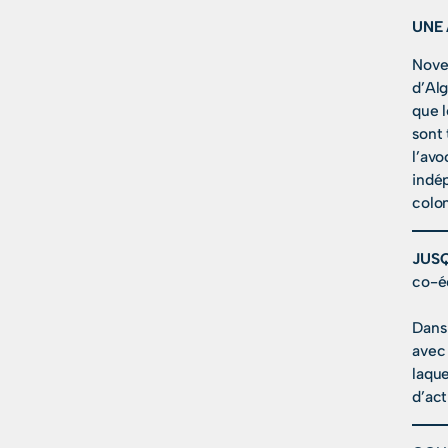
UNE 
Novem
d’Alg
que 
sont 
l’avo
indép
colo
JUS
co-é
Dans 
avec 
laque
d’act