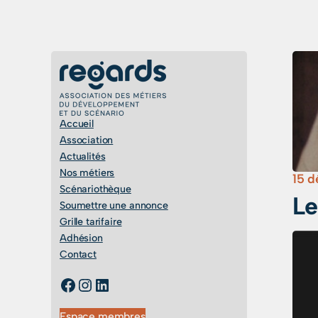
Accueil
Association
Actualités
Nos métiers
15 
Scénariothèque
Le
Soumettre une annonce
Grille tarifaire
Adhésion
Contact
groupe public
Instagram
LinkedIn
Espace membres