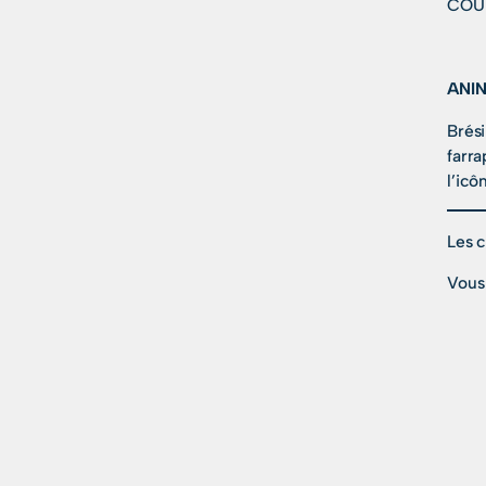
COU
ANIN
Brési
farra
l’icô
Les 
Vous