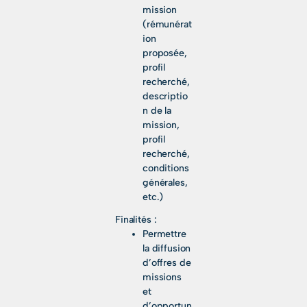
mission
(rémunérat
ion
proposée,
profil
recherché,
descriptio
n de la
mission,
profil
recherché,
conditions
générales,
etc.)
Finalités :
Permettre
la diffusion
d’offres de
missions
et
d’opportun