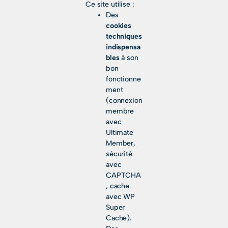
Ce site utilise :
Des
cookies
techniques
indispensa
bles
à son
bon
fonctionne
ment
(connexion
membre
avec
Ultimate
Member,
sécurité
avec
CAPTCHA
, cache
avec WP
Super
Cache).