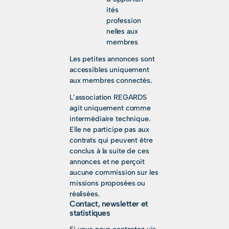
ités
profession
nelles aux
membres
Les petites annonces sont
accessibles uniquement
aux membres connectés.
L’association REGARDS
agit uniquement comme
intermédiaire technique.
Elle ne participe pas aux
contrats qui peuvent être
conclus à la suite de ces
annonces et ne perçoit
aucune commission sur les
missions proposées ou
réalisées.
Contact, newsletter et
statistiques