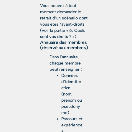
Vous pouvez à tout
moment demander le
retrait d’un scénario dont
vous êtes l’ayant-droits
(voir la partie « 6. Quels
sont vos droits ? »).
Annuaire des membres
(réservé aux membres)
Dans l’annuaire,
chaque membre
peut renseigner :
Données
d’identific
ation
(nom,
prénom ou
pseudony
me)
Parcours et
expérience
s