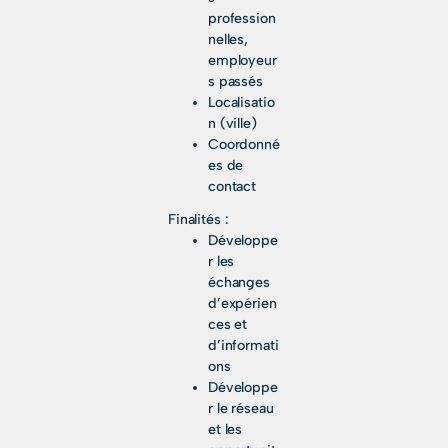
profession
nelles,
employeur
s passés
Localisatio
n (ville)
Coordonné
es de
contact
Finalités :
Développe
r les
échanges
d’expérien
ces et
d’informati
ons
Développe
r le réseau
et les