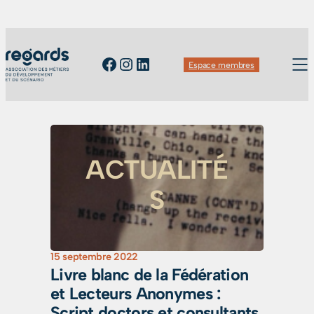
Facebook
Instagram
LinkedIn
Espace membres
ACTUALITÉ
S
15 septembre 2022
Livre blanc de la Fédération
et Lecteurs Anonymes :
Script doctors et consultants