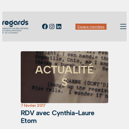
Facebook
Instagram
LinkedIn
Espace membres
ACTUALITÉ
S
7 février 2017
RDV avec Cynthia-Laure
Etom