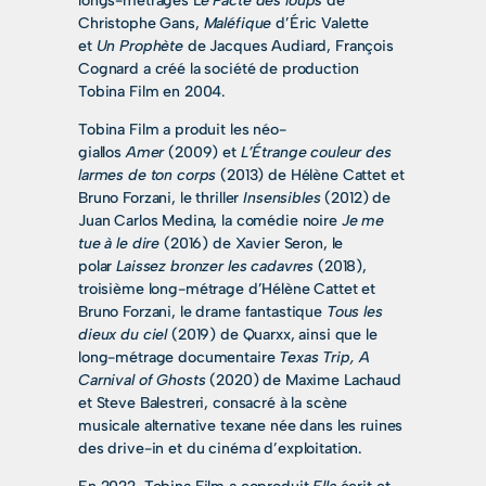
longs-métrages L
e Pacte des loups
de
Christophe Gans,
Maléfique
d’Éric Valette
et
Un Prophète
de Jacques Audiard, François
Cognard a créé la société de production
Tobina Film en 2004.
Tobina Film a produit les néo-
giallos
Amer
(2009) et
L’Étrange couleur des
larmes de ton corps
(2013) de Hélène Cattet et
Bruno Forzani, le thriller
Insensibles
(2012) de
Juan Carlos Medina, la comédie noire
Je me
tue à le dire
(2016) de Xavier Seron, le
polar
Laissez bronzer les cadavres
(2018),
troisième long-métrage d’Hélène Cattet et
Bruno Forzani, le drame fantastique
Tous les
dieux du ciel
(2019) de Quarxx, ainsi que le
long-métrage documentaire
Texas Trip, A
Carnival of Ghosts
(2020) de Maxime Lachaud
et Steve Balestreri, consacré à la scène
musicale alternative texane née dans les ruines
des drive-in et du cinéma d’exploitation.