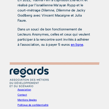
En 2022, Tobina Film a coproduit
Ella
écrit et
réalisé par l’israélienne Ma‘ayan Rypp et le
court-métrage
Dilemne, Dilemme
de Jacky
Godlberg avec Vincent Macaigne et Julia
Faure.
Dans un souci de bon fonctionnement de
Lecteurs Anonymes, celles et ceux qui veulent
participer à la rencontre sont invités à adhérer
à l’association, ou à payer 5 euros
en ligne
.
Association
Contact
Mentions légales
Politique de confidentialité